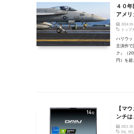
４０年
アメリ
2024.10
トップ
ハリウッ
主演作で
ク』（2
円）を超え
【マウ
ンチは
2021.10
N4
,
N5