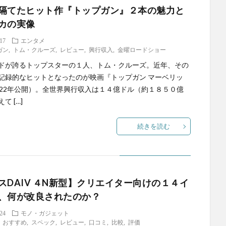
隔てたヒット作『トップガン』２本の魅力と
カの実像
.17
エンタメ
ガン
,
トム・クルーズ
,
レビュー
,
興行収入
,
金曜ロードショー
ドが誇るトップスターの１人、トム・クルーズ。近年、その
記録的なヒットとなったのが映画『トップガン マーベリッ
022年公開）。全世界興行収入は１４億ドル（約１８５０億
て […]
続きを読む
スDAIV ４N新型】クリエイター向けの１４イ
、何が改良されたのか？
.24
モノ・ガジェット
,
おすすめ
,
スペック
,
レビュー
,
口コミ
,
比較
,
評価