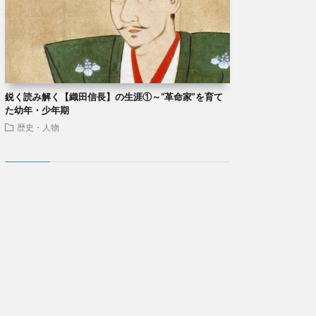
鋭く読み解く【織田信長】の生涯①～“革命家”を育て
た幼年・少年期
歴史・人物