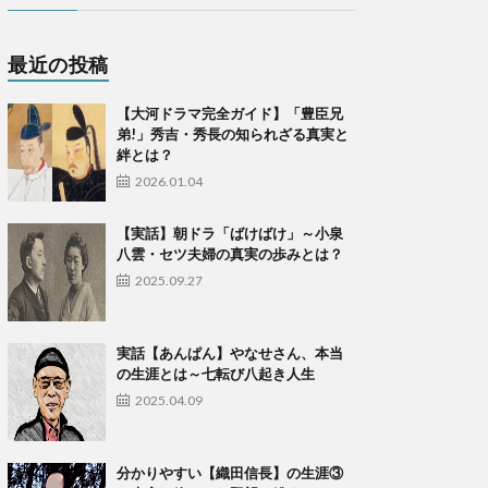
最近の投稿
【大河ドラマ完全ガイド】「豊臣兄
弟!」秀吉・秀長の知られざる真実と
絆とは？
2026.01.04
【実話】朝ドラ「ばけばけ」～小泉
八雲・セツ夫婦の真実の歩みとは？
2025.09.27
実話【あんぱん】やなせさん、本当
の生涯とは～七転び八起き人生
2025.04.09
​分かりやすい【織田信長】の生涯③