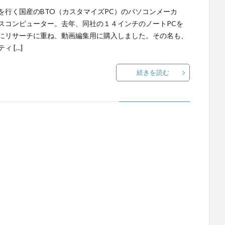
を行く国産のBTO（カスタマイズPC）のパソコンメーカ
スコンピューター。去年、同社の１４インチのノートPCを
にリサーチに重ね、動画編集用に購入しました。その名も、
ィ […]
続きを読む