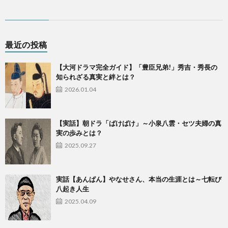
最近の投稿
【大河ドラマ完全ガイド】「豊臣兄弟!」秀吉・秀長の
知られざる真実と絆とは？
2026.01.04
【実話】朝ドラ「ばけばけ」～小泉八雲・セツ夫婦の真
実の歩みとは？
2025.09.27
実話【あんぱん】やなせさん、本当の生涯とは～七転び
八起き人生
2025.04.09