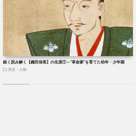
鋭く読み解く【織田信長】の生涯①～“革命家”を育てた幼年・少年期
歴史・人物