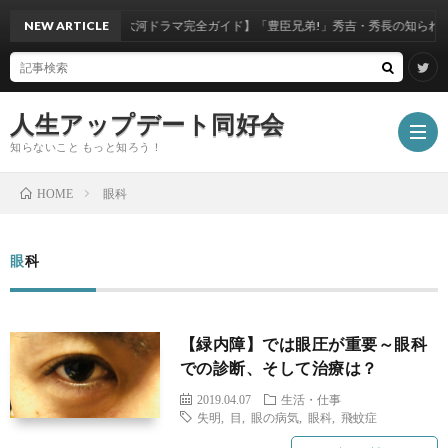
NEW ARTICLE
【大河ドラマ完全ガイド】「豊臣兄弟!」秀吉・秀長の知られざる真
人生アップデート同好会
知らないこと もっと知ろう！
眼科
HOME
ホ
眼科
ー
エ
【緑内障】では眼圧が重要～眼科
ム
ン
モ
での診断、そして治療は？
2019.04.07
生活・仕事
タ
ノ・
写
失明
,
目
,
眼の病気
,
眼科
,
飛蚊症