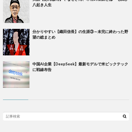
八起き人生
​分かりやすい【織田信長】の生涯③～未完に終わった野
望の総まとめ
中国AI企業【DeepSeek】最新モデルで米ビックテック
に戦線布告