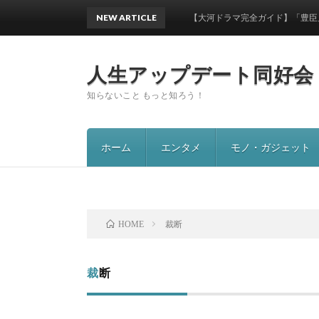
NEW ARTICLE
【大河ドラマ完全ガイド】「豊臣兄弟!」秀
人生アップデート同好会
知らないこと もっと知ろう！
ホーム
エンタメ
モノ・ガジェット
裁断
HOME
裁断