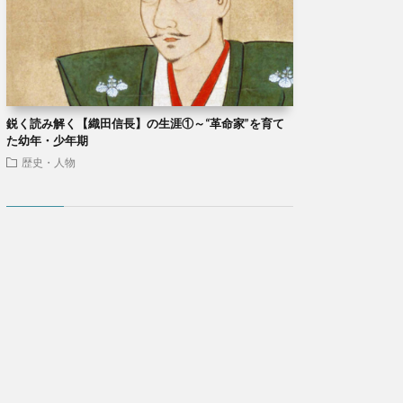
鋭く読み解く【織田信長】の生涯①～“革命家”を育て
た幼年・少年期
歴史・人物