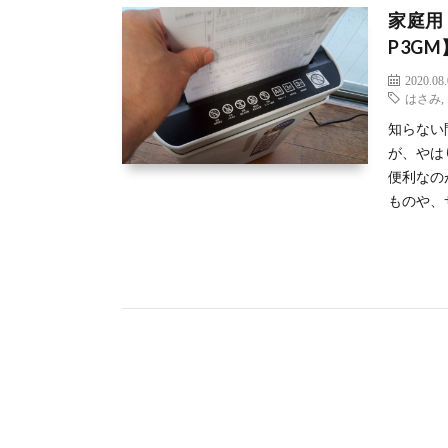
家庭用
P3G
2020.08
はさみ
知らない
が、やは
便利なの
ものや、サ