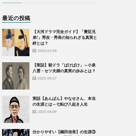
最近の投稿
【大河ドラマ完全ガイド】「豊臣兄
弟!」秀吉・秀長の知られざる真実と
絆とは？
2026.01.04
【実話】朝ドラ「ばけばけ」～小泉
八雲・セツ夫婦の真実の歩みとは？
2025.09.27
実話【あんぱん】やなせさん、本当
の生涯とは～七転び八起き人生
2025.04.09
​分かりやすい【織田信長】の生涯③