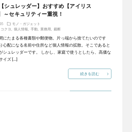
【シュレッダー】おすすめ【アイリス
M】～セキュリティー重視！
.05
モノ・ガジェット
,
コクヨ
,
個人情報
,
手動
,
業務用
,
裁断
間にたまる各種書類や郵便物。片っ端から捨てたいのです
り心配になる名前や住所など個人情報の拡散。そこであると
がシュレッダーです。 しかし、家庭で使うとしたら、高価な
イズ […]
続きを読む