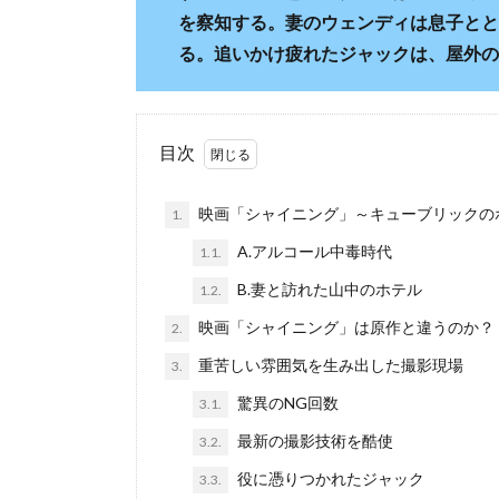
を察知する。妻のウェンディは息子とと
る。追いかけ疲れたジャックは、屋外の
目次
映画「シャイニング」～キューブリックの
1.
A.アルコール中毒時代
1.1.
B.妻と訪れた山中のホテル
1.2.
映画「シャイニング」は原作と違うのか？
2.
重苦しい雰囲気を生み出した撮影現場
3.
驚異のNG回数
3.1.
最新の撮影技術を酷使
3.2.
役に憑りつかれたジャック
3.3.