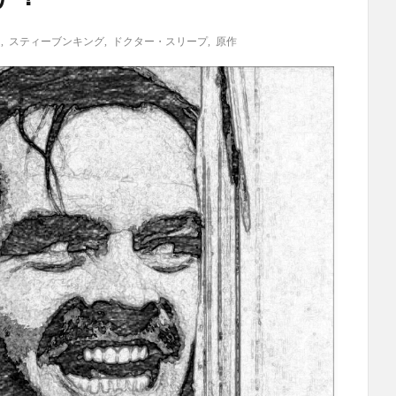
ム
,
スティーブンキング
,
ドクター・スリープ
,
原作