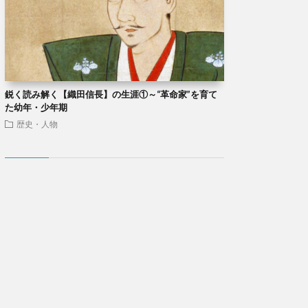
鋭く読み解く【織田信長】の生涯①～“革命家”を育て
た幼年・少年期
歴史・人物