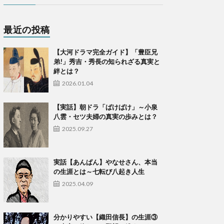
最近の投稿
【大河ドラマ完全ガイド】「豊臣兄
弟!」秀吉・秀長の知られざる真実と
絆とは？
2026.01.04
【実話】朝ドラ「ばけばけ」～小泉
八雲・セツ夫婦の真実の歩みとは？
2025.09.27
実話【あんぱん】やなせさん、本当
の生涯とは～七転び八起き人生
2025.04.09
​分かりやすい【織田信長】の生涯③