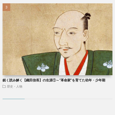
鋭く読み解く【織田信長】の生涯①～“革命家”を育てた幼年・少年期
歴史・人物