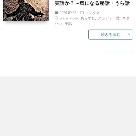
実話か？～気になる秘話・うら話
2020.09.02
エンタメ
prime video
,
あらすじ
,
アカデミー賞
,
ネタ
バレ
,
実話
続きを読む