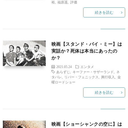
裕
,
福原遥
,
評価
続きを読む
映画【スタンド・バイ・ミー】は
実話か？死体は本当にあったの
か？
2021.05.24
エンタメ
あらずじ
,
キーファー・サザーランド
,
ネ
タバレ
,
リバー・フェニックス
,
興行収入
,
金
曜ロードショー
続きを読む
映画【ショーシャンクの空に】は