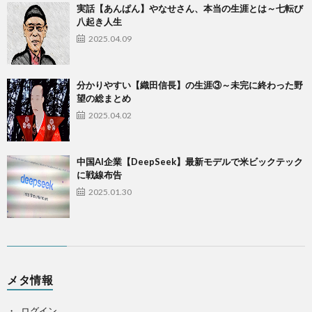
実話【あんぱん】やなせさん、本当の生涯とは～七転び
八起き人生
2025.04.09
​分かりやすい【織田信長】の生涯③～未完に終わった野
望の総まとめ
2025.04.02
中国AI企業【DeepSeek】最新モデルで米ビックテック
に戦線布告
2025.01.30
メタ情報
ログイン