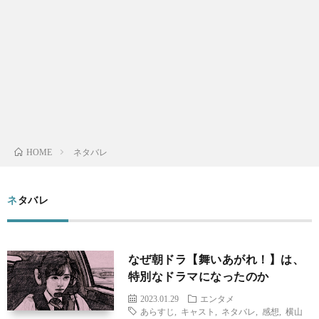
メ
ガ
真・
テ
ジ
動
ク
生
ェ
画
ノ
活・
歴
ッ
撮
ロ
仕
史・
ABO
ネタバレ
HOME
ト
影
ジ
事
人
ネタバレ
ー
物
なぜ朝ドラ【舞いあがれ！】は、
特別なドラマになったのか
2023.01.29
エンタメ
あらすじ
,
キャスト
,
ネタバレ
,
感想
,
横山