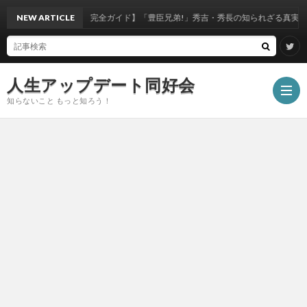
NEW ARTICLE
【大河ドラマ完全ガイド】「豊臣兄弟!」秀吉・秀長の知られざる真実と絆と
人生アップデート同好会
知らないこと もっと知ろう！
ホ
ー
エ
ム
ン
モ
タ
ノ・
写