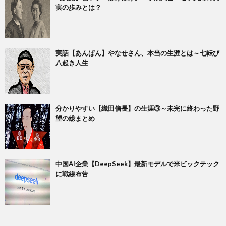
実の歩みとは？
実話【あんぱん】やなせさん、本当の生涯とは～七転び
八起き人生
​分かりやすい【織田信長】の生涯③～未完に終わった野
望の総まとめ
中国AI企業【DeepSeek】最新モデルで米ビックテック
に戦線布告