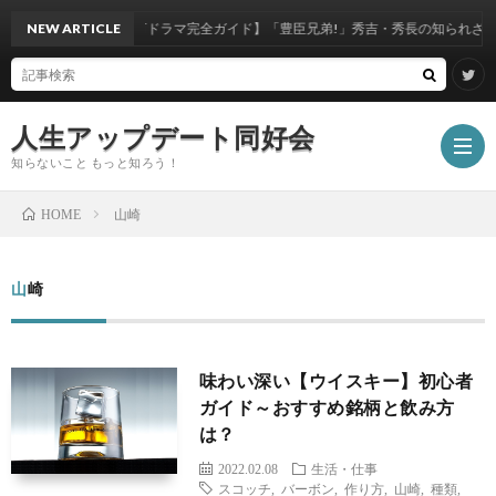
NEW ARTICLE
【大河ドラマ完全ガイド】「豊臣兄弟!」秀吉・秀長の知られざる真実
人生アップデート同好会
知らないこと もっと知ろう！
山崎
HOME
ホ
山崎
ー
エ
味わい深い【ウイスキー】初心者
ム
ン
モ
ガイド～おすすめ銘柄と飲み方
は？
タ
ノ・
写
2022.02.08
生活・仕事
スコッチ
,
バーボン
,
作り方
,
山崎
,
種類
,