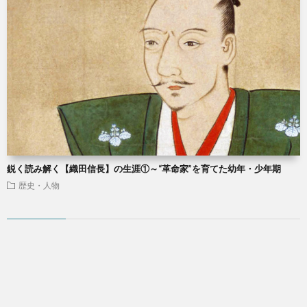
鋭く読み解く【織田信長】の生涯①～“革命家”を育てた幼年・少年期
歴史・人物