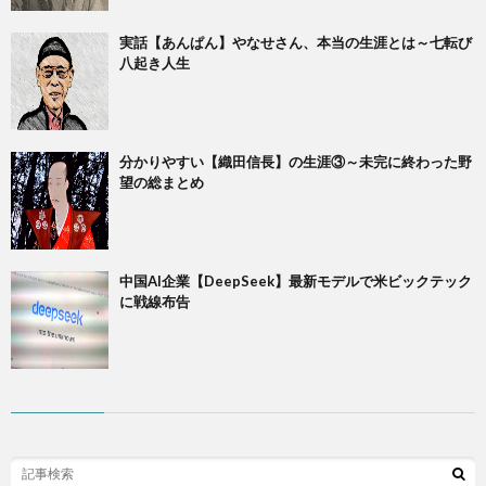
実話【あんぱん】やなせさん、本当の生涯とは～七転び
八起き人生
​分かりやすい【織田信長】の生涯③～未完に終わった野
望の総まとめ
中国AI企業【DeepSeek】最新モデルで米ビックテック
に戦線布告