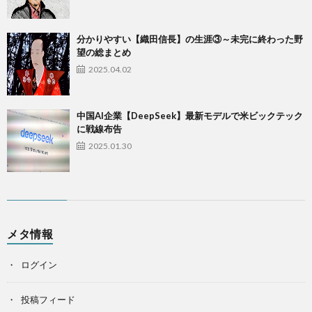
​分かりやすい【織田信長】の生涯③～未完に終わった野
望の総まとめ
2025.04.02
中国AI企業【DeepSeek】最新モデルで米ビックテック
に戦線布告
2025.01.30
メタ情報
ログイン
投稿フィード