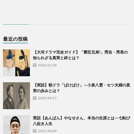
最近の投稿
【大河ドラマ完全ガイド】「豊臣兄弟!」秀吉・秀長の
知られざる真実と絆とは？
2026.01.04
【実話】朝ドラ「ばけばけ」～小泉八雲・セツ夫婦の真
実の歩みとは？
2025.09.27
実話【あんぱん】やなせさん、本当の生涯とは～七転び
八起き人生
2025.04.09