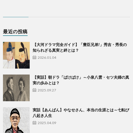
最近の投稿
【大河ドラマ完全ガイド】「豊臣兄弟!」秀吉・秀長の
知られざる真実と絆とは？
2026.01.04
【実話】朝ドラ「ばけばけ」～小泉八雲・セツ夫婦の真
実の歩みとは？
2025.09.27
実話【あんぱん】やなせさん、本当の生涯とは～七転び
八起き人生
2025.04.09