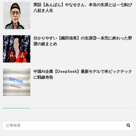
実話【あんぱん】やなせさん、本当の生涯とは～七転び
八起き人生
​分かりやすい【織田信長】の生涯③～未完に終わった野
望の総まとめ
中国AI企業【DeepSeek】最新モデルで米ビックテック
に戦線布告