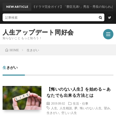
NEW ARTICLE
【大河ドラマ完全ガイド】「豊臣兄弟!」秀吉・秀長の知られざる真実
人生アップデート同好会
知らないこと もっと知ろう！
生きがい
HOME
ホ
生きがい
ー
エ
【悔いのない人生】を始める～あ
ム
ン
モ
なたでも出来る方法とは
2019.09.02
生活・仕事
タ
ノ・
写
人生
,
人生相談
,
夢
,
悔いのない人生
,
望み
,
生きがい
,
空しい人生