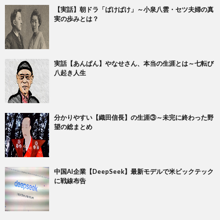
【実話】朝ドラ「ばけばけ」～小泉八雲・セツ夫婦の真
実の歩みとは？
実話【あんぱん】やなせさん、本当の生涯とは～七転び
八起き人生
​分かりやすい【織田信長】の生涯③～未完に終わった野
望の総まとめ
中国AI企業【DeepSeek】最新モデルで米ビックテック
に戦線布告