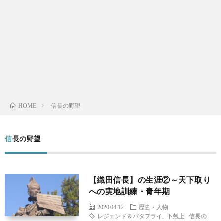
メ
ガ
真・
テ
ジ
動
ク
生
ェ
画
ノ
活・
歴
ッ
撮
ロ
仕
史・
ABO
信長の野望
HOME
ト
影
ジ
事
人
信長の野望
ー
物
【織田信長】の生涯②～天下取り
への実地訓練・青年期
2020.04.12
歴史・人物
レジェンド＆バタフライ
,
下剋上
,
信長の