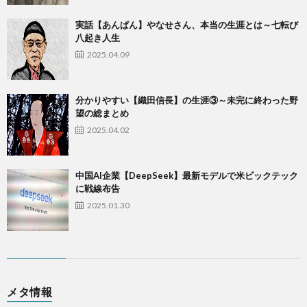
実話【あんぱん】やなせさん、本当の生涯とは～七転び
八起き人生
2025.04.09
​分かりやすい【織田信長】の生涯③～未完に終わった野
望の総まとめ
2025.04.02
中国AI企業【DeepSeek】最新モデルで米ビックテック
に戦線布告
2025.01.30
メタ情報