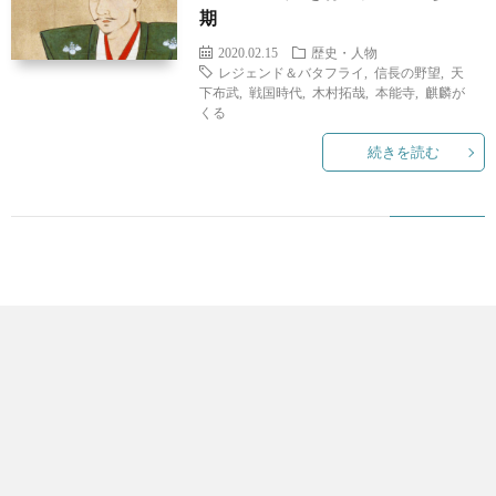
期
2020.02.15
歴史・人物
レジェンド＆バタフライ
,
信長の野望
,
天
下布武
,
戦国時代
,
木村拓哉
,
本能寺
,
麒麟が
くる
続きを読む