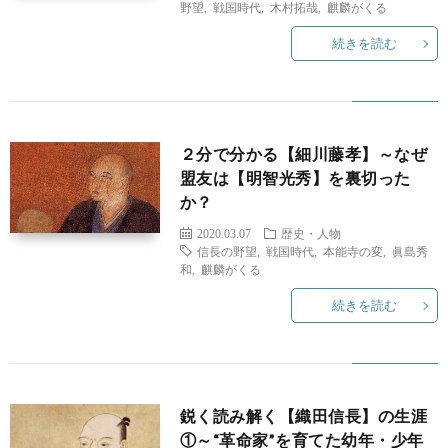
野望
,
戦国時代
,
木村拓哉
,
麒麟がくる
続きを読む
２分で分かる【細川藤孝】～なぜ
盟友は【明智光秀】を裏切った
か？
2020.03.07
歴史・人物
信長の野望
,
戦国時代
,
本能寺の変
,
眞島秀
和
,
麒麟がくる
続きを読む
鋭く読み解く【織田信長】の生涯
①～“革命家”を育てた幼年・少年