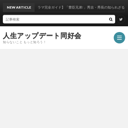
NEW ARTICLE
【大河ドラマ完全ガイド】「豊臣兄弟!」秀吉・秀長の知られざる真実と絆
人生アップデート同好会
知らないこと もっと知ろう！
ホ
ー
エ
ム
ン
モ
タ
ノ・
写