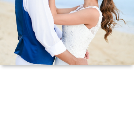
メ
ガ
真・
テ
ジ
動
ク
生
ェ
画
ノ
活・
歴
ッ
撮
ロ
仕
史・
ABO
ト
影
ジ
事
人
ー
物