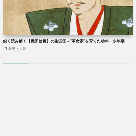
鋭く読み解く【織田信長】の生涯①～“革命家”を育てた幼年・少年期
歴史・人物