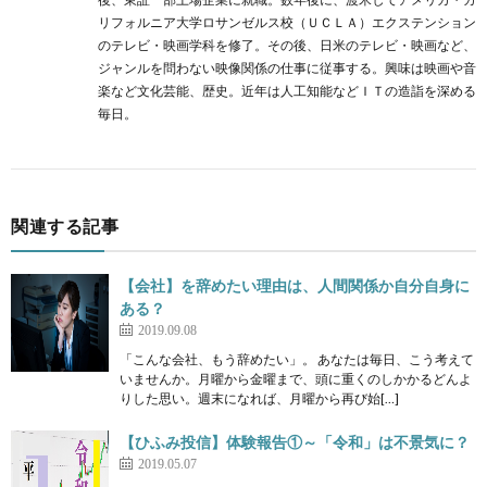
リフォルニア大学ロサンゼルス校（ＵＣＬＡ）エクステンション
のテレビ・映画学科を修了。その後、日米のテレビ・映画など、
ジャンルを問わない映像関係の仕事に従事する。興味は映画や音
楽など文化芸能、歴史。近年は人工知能などＩＴの造詣を深める
毎日。
関連する記事
【会社】を辞めたい理由は、人間関係か自分自身に
ある？
2019.09.08
「こんな会社、もう辞めたい」。 あなたは毎日、こう考えて
いませんか。月曜から金曜まで、頭に重くのしかかるどんよ
りした思い。週末になれば、月曜から再び始[…]
【ひふみ投信】体験報告①～「令和」は不景気に？
2019.05.07