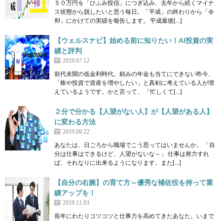
５０万円を「ひふみ投信」につぎ込み、去年から続くマイナ
ス状態から脱したいと思う毎日。「平成」の終わりから「令
和」にかけての実績を報告します。 平成最後[…]
【ウェルスナビ】始める前に知りたい！AI投資の実
績と評判
2019.07.12
前代未聞の低金利時代。頼みの年金も当てにできない昨今、
「株や投資で資産を増やしたい」と真剣に考えている人が増
えているようです。かと言って、 「忙しくて[…]
２分で分かる【人望がない人】が【人望がある人】
に変わる方法
2019.09.22
あなたは、日ごろから職場でこう思ってはいませんか。 「自
分は仕事はできるけど、人望がないな～」 仕事は努力すれ
ば、それなりに出来るようになります。また[…]
【自分の右腕】の育て方～優秀な補佐役を持って業
績アップを！
2019.11.03
長年にわたりコツコツと仕事力を高めてきたあなた。いまで