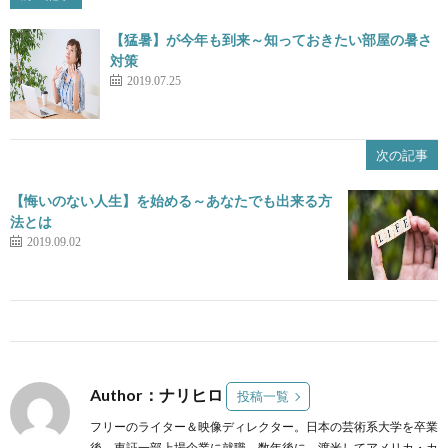
【猛暑】が今年も到来～知っておきたい部屋の暑さ
対策
2019.07.25
次の記事
【悔いのない人生】を始める～あなたでも出来る方
法とは
2019.09.02
Author：ナリヒロ
投稿一覧
フリーのライター＆映像ディレクター。日本の芸術系大学を卒業
後、東証一部上場企業に就職。数年後に、渡米してアメリカ・カ