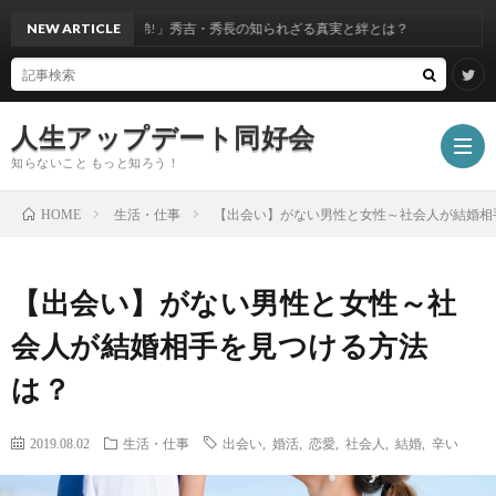
「豊臣兄弟!」秀吉・秀長の知られざる真実と絆とは？
NEW ARTICLE
人生アップデート同好会
知らないこと もっと知ろう！
生活・仕事
【出会い】がない男性と女性～社会人が結婚相
HOME
ホ
【出会い】がない男性と女性～社
ー
エ
会人が結婚相手を見つける方法
は？
ム
ン
モ
2019.08.02
生活・仕事
出会い
,
婚活
,
恋愛
,
社会人
,
結婚
,
辛い
タ
ノ・
写