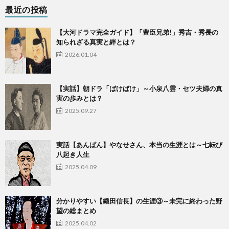
最近の投稿
【大河ドラマ完全ガイド】「豊臣兄弟!」秀吉・秀長の
知られざる真実と絆とは？
2026.01.04
【実話】朝ドラ「ばけばけ」～小泉八雲・セツ夫婦の真
実の歩みとは？
2025.09.27
実話【あんぱん】やなせさん、本当の生涯とは～七転び
八起き人生
2025.04.09
​分かりやすい【織田信長】の生涯③～未完に終わった野
望の総まとめ
2025.04.02