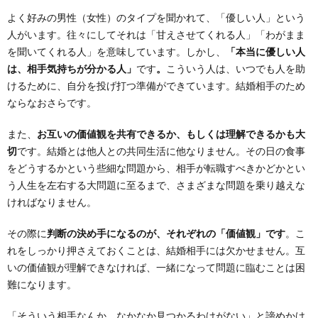
よく好みの男性（女性）のタイプを聞かれて、「優しい人」という
人がいます。往々にしてそれは「甘えさせてくれる人」「わがまま
を聞いてくれる人」を意味しています。しかし、
「本当に優しい人
は、相手気持ちが分かる人」
です
。
こういう人は、いつでも人を助
けるために、自分を投げ打つ準備ができています。結婚相手のため
ならなおさらです。
また、
お互いの価値観を共有できるか、もしくは理解できるかも大
切
です。結婚とは他人との共同生活に他なりません。その日の食事
をどうするかという些細な問題から、相手が転職すべきかどかとい
う人生を左右する大問題に至るまで、さまざまな問題を乗り越えな
ければなりません。
その際に
判断の決め手になるのが、それぞれの「価値観」です
。こ
れをしっかり押さえておくことは、結婚相手には欠かせません。互
いの価値観が理解できなければ、一緒になって問題に臨むことは困
難になります。
「そういう相手なんか、なかなか見つかるわけがない」と諦めかけ