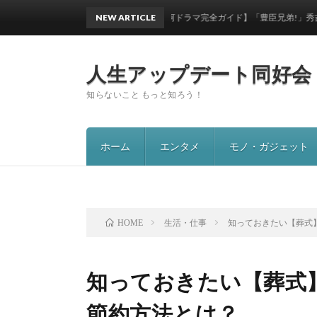
NEW ARTICLE
【大河ドラマ完全ガイド】「豊臣兄弟!」秀吉・秀長の知
人生アップデート同好会
知らないこと もっと知ろう！
ホーム
エンタメ
モノ・ガジェット
生活・仕事
知っておきたい【葬式
HOME
知っておきたい【葬式
節約方法とは？