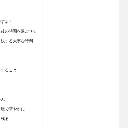
ですよ！
最後の時間を過ごせる
を決する大事な時間
得すること
かん）
祭壇で華やかに
に残る