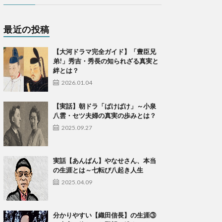
最近の投稿
【大河ドラマ完全ガイド】「豊臣兄
弟!」秀吉・秀長の知られざる真実と
絆とは？
2026.01.04
【実話】朝ドラ「ばけばけ」～小泉
八雲・セツ夫婦の真実の歩みとは？
2025.09.27
実話【あんぱん】やなせさん、本当
の生涯とは～七転び八起き人生
2025.04.09
​分かりやすい【織田信長】の生涯③