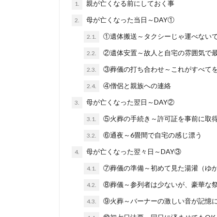
親が亡くなる前にしておく事
1.
母が亡くなった当日～DAY①
2.
①遺体搬送～タクシーじゃ運べない
2.1.
②遺体安置～故人と自宅の雰囲気で
2.2.
③葬儀の打ち合わせ～これがすべて
2.3.
④僧侶と親族への連絡
2.4.
母が亡くなった翌日～DAY②
3.
⑤火葬の手続き～許可証を事前に取
3.1.
⑥通夜～6畳間で自宅の感じ漂う
3.2.
母が亡くなった翌々日～DAY③
4.
⑦葬儀の準備～初めて見た湯灌（ゆ
4.1.
⑧葬儀～参列者は少ないが、豪華な
4.2.
⑨火葬～バーナーの激しい音が記憶
4.3.