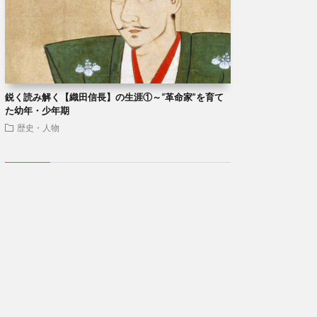
鋭く読み解く【織田信長】の生涯①～“革命家”を育て
た幼年・少年期
歴史・人物