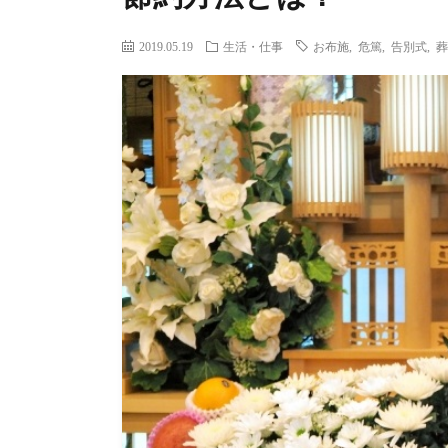
2019.05.19
生活・仕事
お布施
,
危篤
,
告別式
,
葬